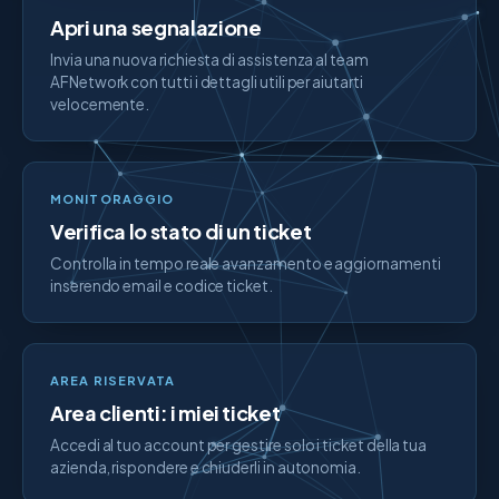
Apri una segnalazione
Invia una nuova richiesta di assistenza al team
AFNetwork con tutti i dettagli utili per aiutarti
velocemente.
MONITORAGGIO
Verifica lo stato di un ticket
Controlla in tempo reale avanzamento e aggiornamenti
inserendo email e codice ticket.
AREA RISERVATA
Area clienti: i miei ticket
Accedi al tuo account per gestire solo i ticket della tua
azienda, rispondere e chiuderli in autonomia.