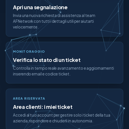
Apri una segnalazione
Invia una nuova richiesta di assistenza al team
AFNetwork con tutti i dettagli utili per aiutarti
velocemente.
MONITORAGGIO
Verifica lo stato di un ticket
Controlla in tempo reale avanzamento e aggiornamenti
inserendo email e codice ticket.
AREA RISERVATA
Area clienti: i miei ticket
Accedi al tuo account per gestire solo i ticket della tua
azienda, rispondere e chiuderli in autonomia.