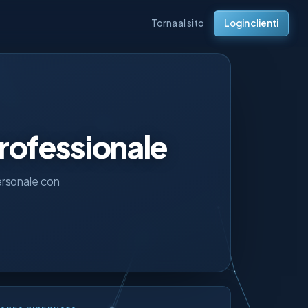
Torna al sito
Login clienti
rofessionale
personale con