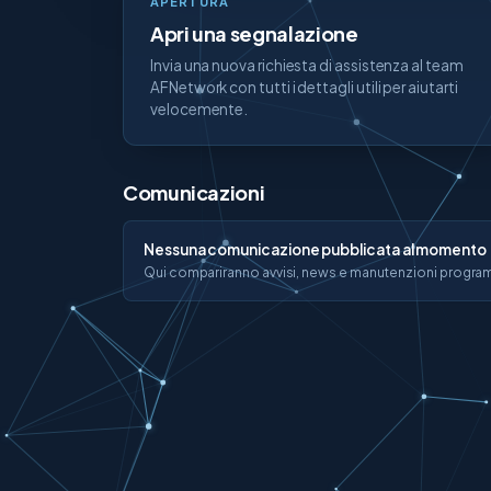
APERTURA
Apri una segnalazione
Invia una nuova richiesta di assistenza al team
AFNetwork con tutti i dettagli utili per aiutarti
velocemente.
Comunicazioni
Nessuna comunicazione pubblicata al momento
Qui compariranno avvisi, news e manutenzioni progra