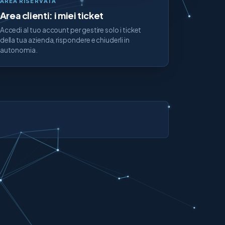
AREA RISERVATA
Area clienti: i miei ticket
Accedi al tuo account per gestire solo i ticket
della tua azienda, rispondere e chiuderli in
autonomia.